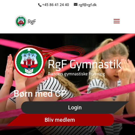
+45 86 41 24 40
rgf@rgf.dk
Børn med CP
Login
Bliv medlem