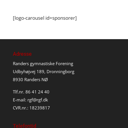
[logo-carousel id=sponsorer]
Adresse
Randers gymnastiske Forening
Udbyhøjvej 189, Dronningborg
8930 Randers NØ
Tlf.nr. 86 41 24 40
E-mail:
rgf@rgf.dk
CVR.nr.: 18239817
Telefontid