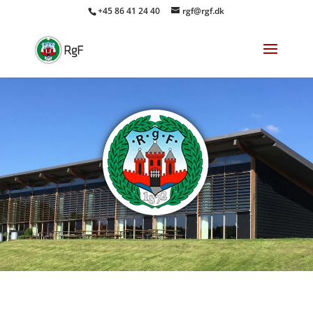
+45 86 41 24 40
rgf@rgf.dk