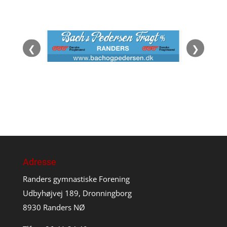
❮
❯
Adresse
Randers gymnastiske Forening
Udbyhøjvej 189, Dronningborg
8930 Randers NØ