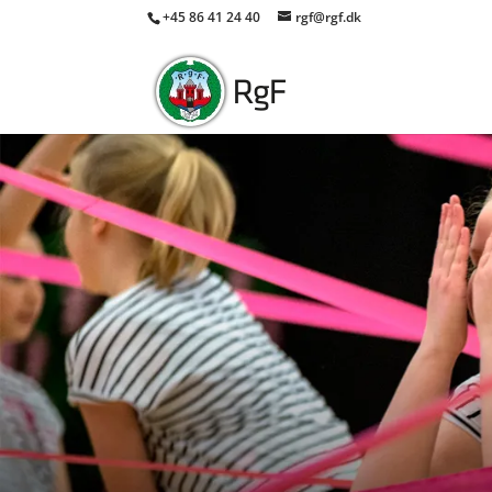
+45 86 41 24 40
rgf@rgf.dk