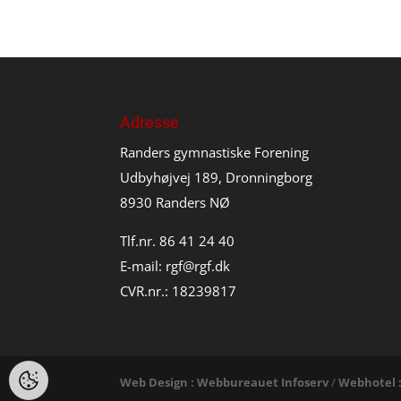
Adresse
Randers gymnastiske Forening
Udbyhøjvej 189, Dronningborg
8930 Randers NØ
Tlf.nr. 86 41 24 40
E-mail:
rgf@rgf.dk
CVR.nr.: 18239817
Web Design : Webbureauet Infoserv
/
Webhotel :