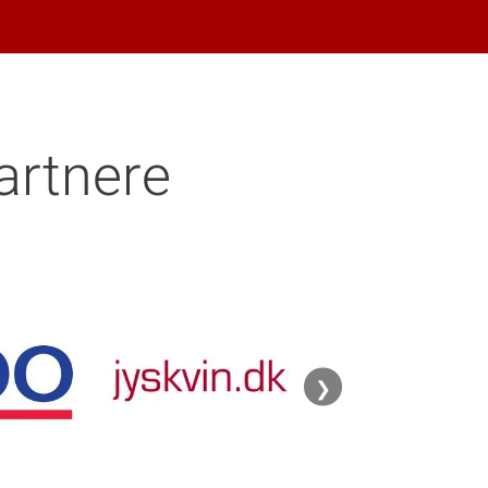
artnere
❯