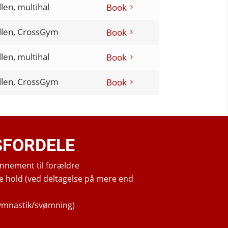
len, multihal
Book
llen, CrossGym
Book
len, multihal
Book
llen, CrossGym
Book
FORDELE
nnement til forældre
te hold (ved deltagelse på mere end
ymnastik/svømning)