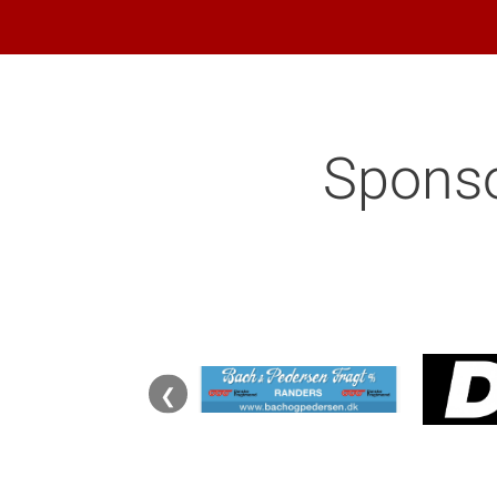
Sponso
❮