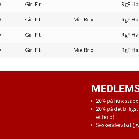
0
Girl Fit
RgF Hal
0
Girl Fit
Mie Brix
RgF Ha
0
Girl Fit
RgF Hal
0
Girl Fit
Mie Brix
RgF Ha
MEDLEMS
20% på fitnessabo
20% på det billigs
et hold)
Søskenderabat (g