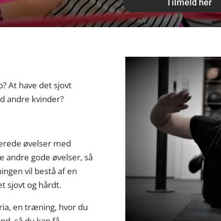
Tilmeld her
? At have det sjovt
 andre kvinder?
terede øvelser med
e andre gode øvelser, så
ngen vil bestå af en
t sjovt og hårdt.
ria, en træning, hvor du
und, så du kan få