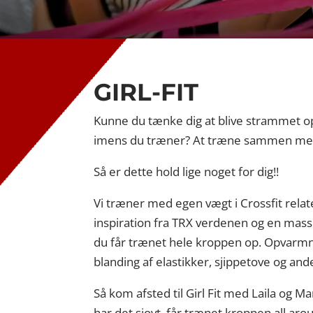
GIRL-FIT
Kunne du tænke dig at blive strammet op
imens du træner? At træne sammen med
Så er dette hold lige noget for dig!!
Vi træner med egen vægt i Crossfit rela
inspiration fra TRX verdenen og en mass
du får trænet hele kroppen op. Opvarmni
blanding af elastikker, sjippetove og ande
Så kom afsted til Girl Fit med Laila og Ma
har det sjovt, får trænet kroppen all aro