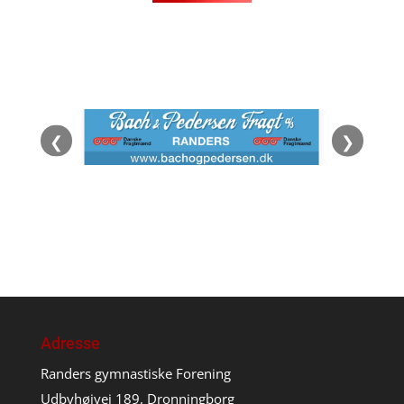
❮
❯
Adresse
Randers gymnastiske Forening
Udbyhøjvej 189, Dronningborg