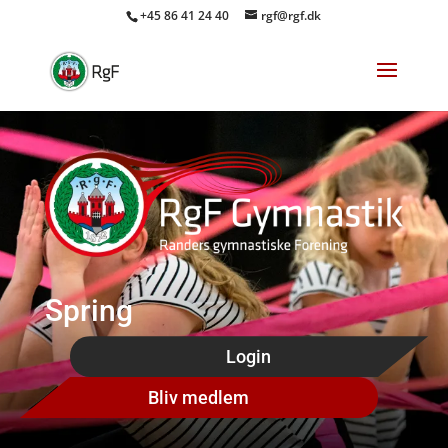
+45 86 41 24 40
rgf@rgf.dk
Spring
Login
Bliv medlem