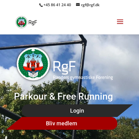
+45 86 41 24 40
rgf@rgf.dk
Parkour & Free Running
Login
Bliv medlem