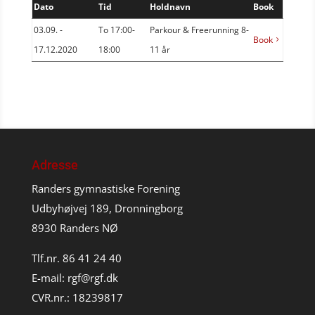
Dato
Tid
Holdnavn
Book
03.09. -
To 17:00-
Parkour & Freerunning 8-
Book
17.12.2020
18:00
11 år
Adresse
Randers gymnastiske Forening
Udbyhøjvej 189, Dronningborg
8930 Randers NØ
Tlf.nr. 86 41 24 40
E-mail:
rgf@rgf.dk
CVR.nr.: 18239817