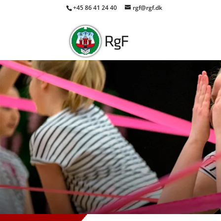
+45 86 41 24 40
rgf@rgf.dk