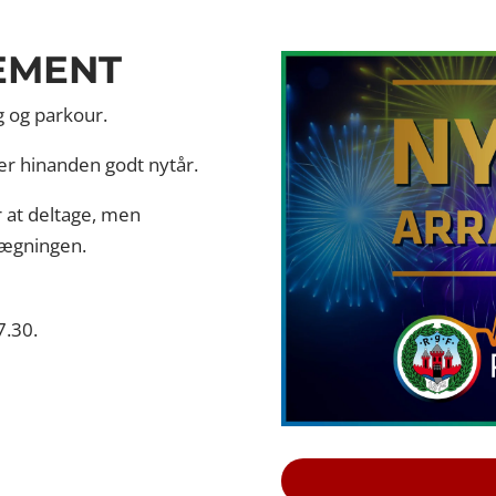
EMENT
g og parkour.
er hinanden godt nytår.
 at deltage, men
nlægningen.
7.30.