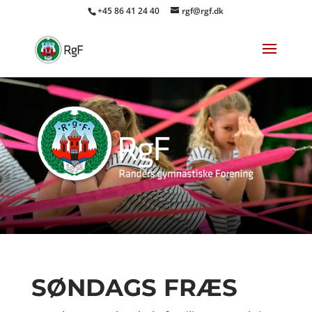
+45 86 41 24 40
rgf@rgf.dk
SØNDAGS FRÆS