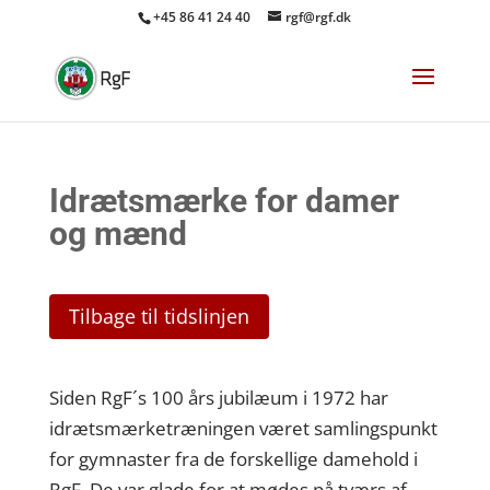
+45 86 41 24 40
rgf@rgf.dk
Idrætsmærke for damer
og mænd
Tilbage til tidslinjen
Siden RgF´s 100 års jubilæum i 1972 har
idrætsmærketræningen været samlingspunkt
for gymnaster fra de forskellige damehold i
RgF. De var glade for at mødes på tværs af