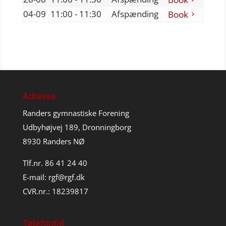
04-09
11:00 - 11:30
Afspænding
Book
Adresse
Randers gymnastiske Forening
Udbyhøjvej 189, Dronningborg
8930 Randers NØ
Tlf.nr. 86 41 24 40
E-mail:
rgf@rgf.dk
CVR.nr.: 18239817
Telefontid