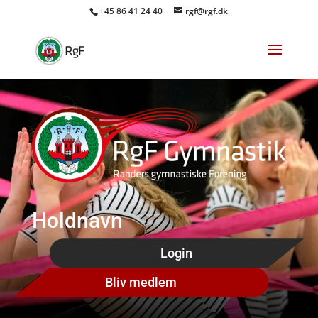
+45 86 41 24 40
rgf@rgf.dk
Holdnavn
Login
Bliv medlem