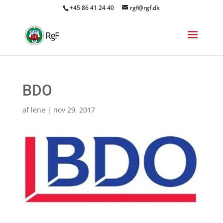
+45 86 41 24 40
rgf@rgf.dk
BDO
af
lene
|
nov 29, 2017