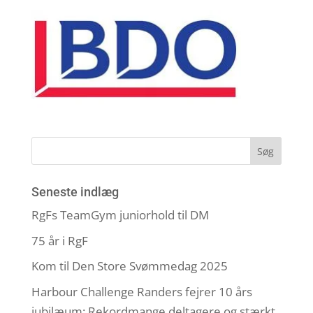
Seneste indlæg
RgFs TeamGym juniorhold til DM
75 år i RgF
Kom til Den Store Svømmedag 2025
Harbour Challenge Randers fejrer 10 års
jubilæum: Rekordmange deltagere og stærkt