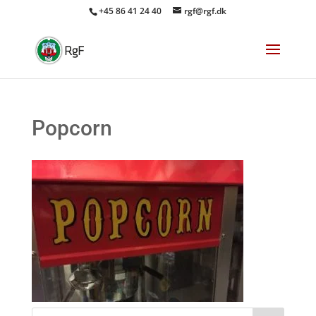
+45 86 41 24 40
rgf@rgf.dk
Popcorn