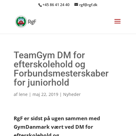
+45 86 41 24 40
rgf@rgf.dk
TeamGym DM for
efterskolehold og
Forbundsmesterskaber
for juniorhold
af
lene
|
maj 22, 2019
|
Nyheder
RgF er sidst på ugen sammen med
GymDanmark vært ved DM for
efterskolehold og