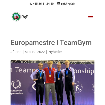
+45 86 41 24 40
rgf@rgf.dk
Europamestre i TeamGym
af
lene
|
sep 19, 2022
|
Nyheder