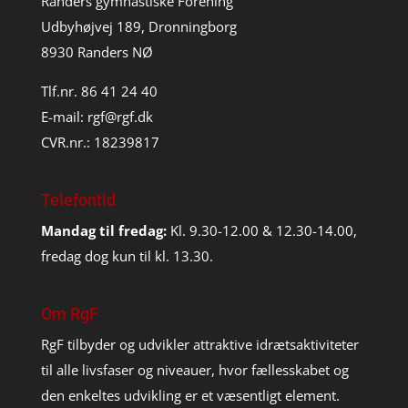
Randers gymnastiske Forening
Udbyhøjvej 189, Dronningborg
8930 Randers NØ
Tlf.nr. 86 41 24 40
E-mail:
rgf@rgf.dk
CVR.nr.: 18239817
Telefontid
Mandag til fredag:
Kl. 9.30-12.00 & 12.30-14.00,
fredag dog kun til kl. 13.30.
Om RgF
RgF tilbyder og udvikler attraktive idrætsaktiviteter
til alle livsfaser og niveauer, hvor fællesskabet og
den enkeltes udvikling er et væsentligt element.