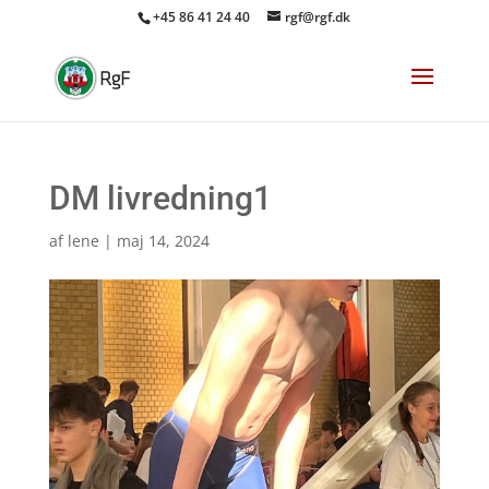
+45 86 41 24 40
rgf@rgf.dk
DM livredning1
af
lene
|
maj 14, 2024