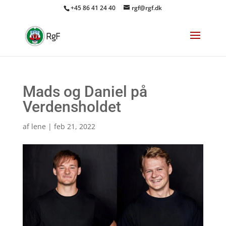
+45 86 41 24 40
rgf@rgf.dk
Mads og Daniel på
Verdensholdet
af
lene
|
feb 21, 2022