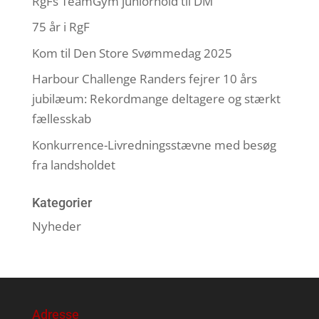
RgFs TeamGym juniorhold til DM
75 år i RgF
Kom til Den Store Svømmedag 2025
Harbour Challenge Randers fejrer 10 års
jubilæum: Rekordmange deltagere og stærkt
fællesskab
Konkurrence-Livredningsstævne med besøg
fra landsholdet
Kategorier
Nyheder
Adresse