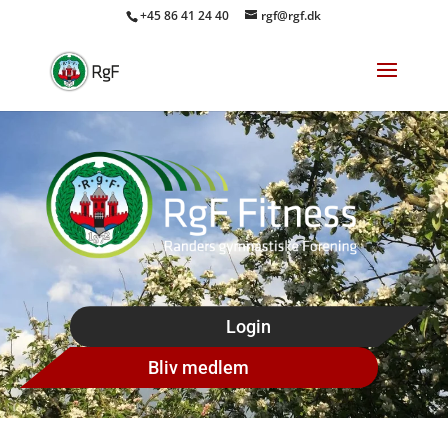
+45 86 41 24 40
rgf@rgf.dk
Login
Bliv medlem