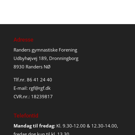
Adresse
Randers gymnastiske Forening
Udbyhøjvej 189, Dronningborg
8930 Randers NØ
Tlf.nr. 86 41 24 40
E-mail:
rgf@rgf.dk
CVR.nr.: 18239817
Telefontid
Mandag til fredag:
Kl. 9.30-12.00 & 12.30-14.00,
fredag dog kun til kl. 13.30.