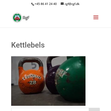
+45 86 41 24 40
rgf@rgf.dk
Kettlebels