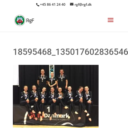
+45 86 41 24 40
rgf@rgf.dk
18595468_135017602836546