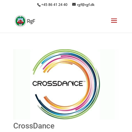
+45 86 41 24 40
rgf@rgf.dk
CrossDance