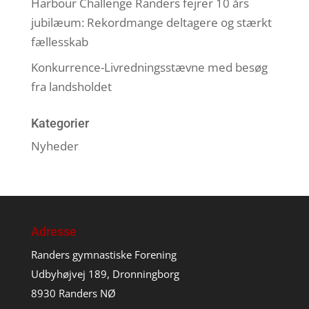
Harbour Challenge Randers fejrer 10 års
jubilæum: Rekordmange deltagere og stærkt
fællesskab
Konkurrence-Livredningsstævne med besøg
fra landsholdet
Kategorier
Nyheder
Adresse
Randers gymnastiske Forening
Udbyhøjvej 189, Dronningborg
8930 Randers NØ