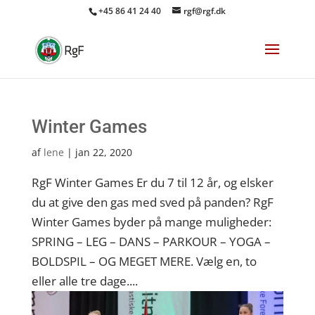
+45 86 41 24 40
rgf@rgf.dk
Winter Games
af
lene
|
jan 22, 2020
RgF Winter Games Er du 7 til 12 år, og elsker
du at give den gas med sved på panden? RgF
Winter Games byder på mange muligheder:
SPRING – LEG – DANS – PARKOUR – YOGA –
BOLDSPIL – OG MEGET MERE. Vælg en, to
eller alle tre dage....